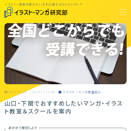
イラスト・漫画を描きたい方を応援するWEBメディア
MENU
TOP
オンライン講座案内 #PR
お問合せ
広告掲載依頼
2017.11.03
2017.11.08
イラスト・マンガ教室紹介
利用規約
山口・下関でおすすめしたいマンガ・イラス
プライバシーポリシー
ト教室＆スクールを案内
あわせて検討しよう