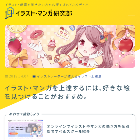
イラスト・漫画を描きたい方を応援するWEBメディア
MENU
TOP
オンライン講座案内 #PR
2018.04.04
イラストレーターが教えるイラスト上達法
お問合せ
イラスト・マンガを上達するには、好きな絵
広告掲載依頼
を見つけることがおすすめ。
利用規約
プライバシーポリシー
あわせて検討しよう
オンラインでイラストやマンガの描き方を個別
指で学べるスクール紹介